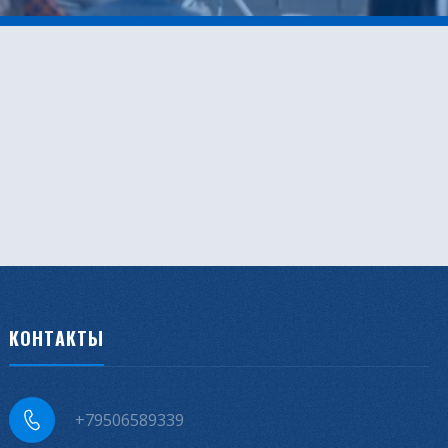
КОНТАКТЫ
+79506589339