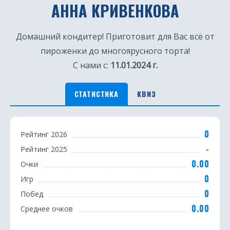
АННА КРИВЕНКОВА
Домашний кондитер! Приготовит для Вас всё от
пироженки до многоярусного торта!
С нами с:
11.01.2024 г.
СТАТИСТИКА
КВИЗ
С
0
Рейтинг 2026
т
-
Рейтинг 2025
а
0.00
Очки
т
0
Игр
0
Побед
и
0.00
Среднее очков
с