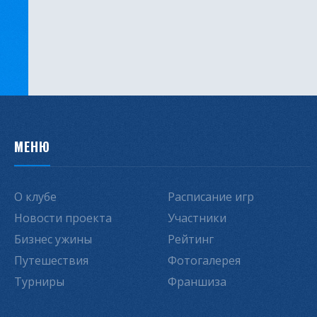
МЕНЮ
О клубе
Расписание игр
Новости проекта
Участники
Бизнес ужины
Рейтинг
Путешествия
Фотогалерея
Турниры
Франшиза