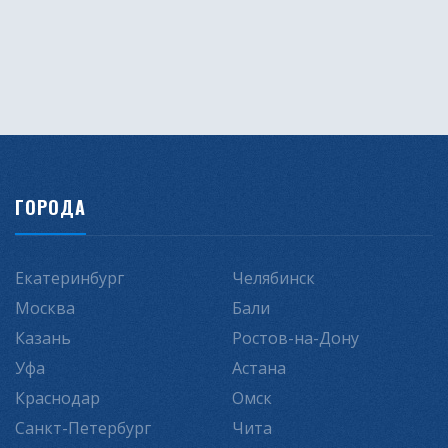
ГОРОДА
Екатеринбург
Челябинск
Москва
Бали
Казань
Ростов-на-Дону
Уфа
Астана
Краснодар
Омск
Санкт-Петербург
Чита