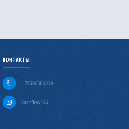
КОНТАКТЫ
+79506589339
cashflow196