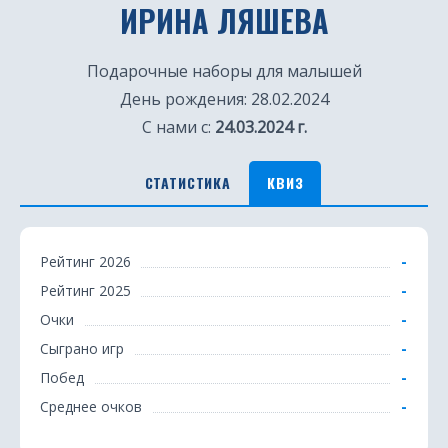
ИРИНА ЛЯШЕВА
Подарочные наборы для малышей
День рождения: 28.02.2024
С нами с:
24.03.2024 г.
СТАТИСТИКА
КВИЗ
К
-
Рейтинг 2026
в
-
Рейтинг 2025
и
-
Очки
з
-
Сыграно игр
-
Побед
-
Среднее очков