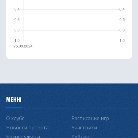
МЕНЮ
О клубе
Расписание игр
Новости проекта
Участники
Бизнес ужины
Рейтинг